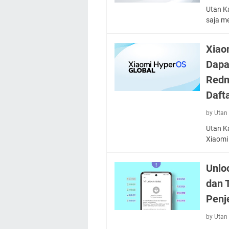
Utan Ka
saja m
Xiao
Dapa
Redm
Daft
by Utan 
Utan Ka
Xiaomi
Unlo
dan 
Penj
by Utan 