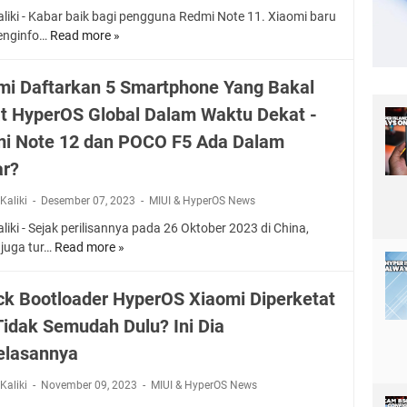
X
2
liki - Kabar baik bagi pengguna Redmi Note 11. Xiaomi baru
I
.
enginfo…
Read more »
H
A
0
y
O
R
p
M
mi Daftarkan 5 Smartphone Yang Bakal
I
e
I
L
t HyperOS Global Dalam Waktu Dekat -
r
Y
I
O
A
i Note 12 dan POCO F5 Ada Dalam
S
S
N
ar?
A
R
G
K
e
M
Kaliki
Desember 07, 2023
MIUI & HyperOS News
H
d
A
I
liki - Sejak perilisannya pada 26 Oktober 2023 di China,
m
K
R
 juga tur…
Read more »
i
I
X
O
N
N
i
K
o
C
a
ck Bootloader HyperOS Xiaomi Diperketat
T
t
A
o
O
Tidak Semudah Dulu? Ini Dia
e
N
m
B
1
G
i
elasannya
E
1
G
D
R
S
I
a
Kaliki
November 09, 2023
MIUI & HyperOS News
?
e
H
f