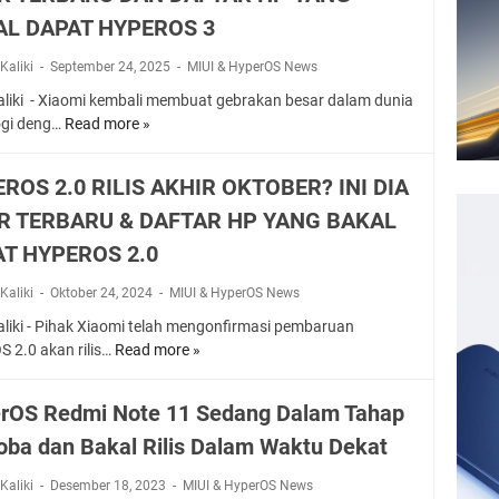
AL DAPAT HYPEROS 3
Kaliki
September 24, 2025
MIUI & HyperOS News
aliki - Xiaomi kembali membuat gebrakan besar dalam dunia
ogi deng…
Read more »
E
R
A
ROS 2.0 RILIS AKHIR OKTOBER? INI DIA
B
R TERBARU & DAFTAR HP YANG BAKAL
A
R
T HYPEROS 2.0
U
E
Kaliki
Oktober 24, 2024
MIUI & HyperOS News
K
aliki - Pihak Xiaomi telah mengonfirmasi pembaruan
O
S 2.0 akan rilis…
Read more »
H
S
Y
I
P
S
rOS Redmi Note 11 Sedang Dalam Tahap
E
T
Coba dan Bakal Rilis Dalam Waktu Dekat
R
E
O
M
Kaliki
Desember 18, 2023
MIUI & HyperOS News
S