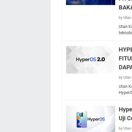
BAK
by Utan 
Utan K
teknol
HYPE
FITU
DAPA
by Utan 
Utan K
HyperO
Hype
Uji 
by Utan 