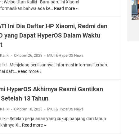
: Weibo Utan Kaliki - Baru-baru ini Xiaomi
I
d
D
t
formasikan bahwa ada ke…
Read more »
N
U
a
A
a
I
n
n
N
r
D
l
g
L
k
T! Ini Dia Daftar HP Xiaomi, Redmi dan
I
o
D
E
a
 yang Dapat HyperOS Dalam Waktu
A
c
a
B
n
F
k
l
t
I
5
I
B
a
H
S
T
o
Kaliki
Oktober 26, 2023
MIUI & HyperOS News
m
T
m
U
o
T
E
a
liki - Menjelang perilisannya, informasi-informasi terbaru
R
t
a
R
r
ai daft…
Read more »
C
T
l
h
I
t
A
E
o
a
N
p
T
R
a
mi HyperOS Akhirnya Resmi Gantikan
p
T
h
A
B
d
U
E
o
 Setelah 13 Tahun
T
A
e
j
G
n
!
R
r
i
R
e
Kaliki
Oktober 18, 2023
MIUI & HyperOS News
I
U
H
C
A
Y
n
liki - Setelah perjalanan yang cukup panjang dari tahun
&
y
o
S
a
i
akhirnya X…
Read more »
X
D
p
b
I
n
D
i
A
e
a
!
g
i
a