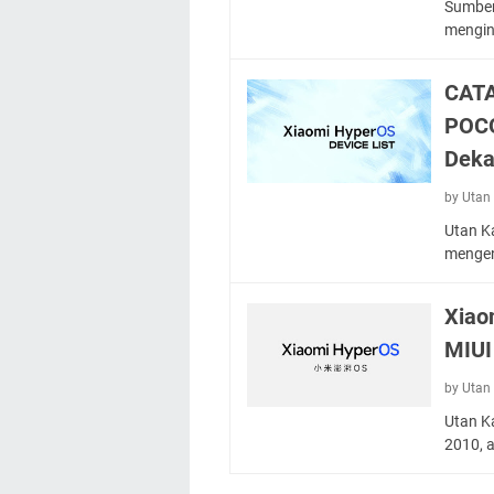
Sumber 
mengin
CATA
POCO
Deka
by Utan 
Utan Ka
mengen
Xiao
MIUI
by Utan 
Utan Ka
2010, 