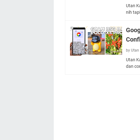
Utan Ka
nih tap
Goog
Conf
by Utan 
Utan Ka
dan co