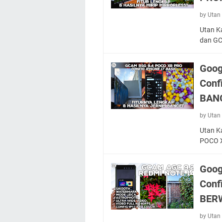
by Utan 
Utan K
dan G
Goog
Conf
BAN
by Utan 
Utan K
POCO X
Goog
Conf
BER
by Utan 