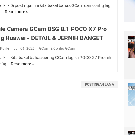
m
C
liki - Di postingan ini kita bakal bahas GCam dan config lagi
e
V
i …
Read more »
G
r
9
o
a
.
o
G
le Camera GCam BSG 8.1 POCO X7 Pro
2
g
C
P
ig Huawei - DETAIL & JERNIH BANGET
l
a
O
e
m
C
Kaliki
Juli 06, 2026
GCam & Config GCam
C
B
O
a
liki - Kita bakal bahas config GCam lagi di POCO X7 Pro nih
S
X
m
nfig …
Read more »
G
G
7
e
o
9
P
r
o
.
r
a
g
4
POSTINGAN LAMA
o
G
l
P
-
C
e
O
H
a
C
C
A
m
a
O
S
A
m
X
I
G
e
8
L
C
r
P
F
9
a
r