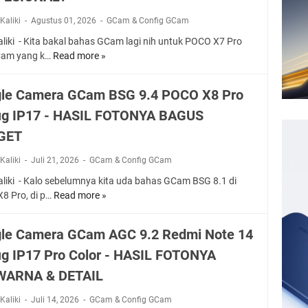
Kaliki
Agustus 01, 2026
GCam & Config GCam
aliki - Kita bakal bahas GCam lagi nih untuk POCO X7 Pro
Cam yang k…
Read more »
G
o
o
le Camera GCam BSG 9.4 POCO X8 Pro
g
ig IP17 - HASIL FOTONYA BAGUS
l
e
GET
C
a
Kaliki
Juli 21, 2026
GCam & Config GCam
m
aliki - Kalo sebelumnya kita uda bahas GCam BSG 8.1 di
e
8 Pro, di p…
Read more »
G
r
o
a
o
G
le Camera GCam AGC 9.2 Redmi Note 14
g
C
ig IP17 Pro Color - HASIL FOTONYA
l
a
e
WARNA & DETAIL
m
C
A
a
Kaliki
Juli 14, 2026
GCam & Config GCam
G